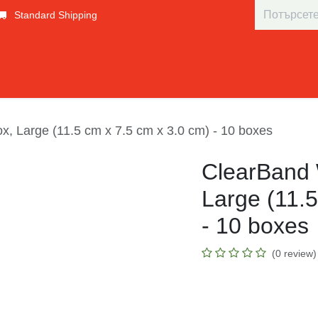
Standard Shipping
ловия
Начало
Shop
Събития
Blog
Appoi
ox, Large (11.5 cm x 7.5 cm x 3.0 cm) - 10 boxes
ClearBand 
Large (11.5 
10 boxes
(0 revie